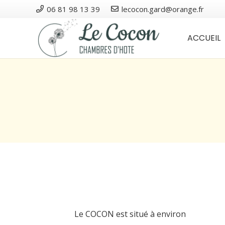
06 81 98 13 39
lecocon.gard@orange.fr
ACCUEIL
Le COCON est situé à environ