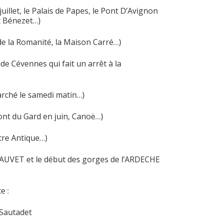
uillet, le Palais de Papes, le Pont D’Avignon
t Bénezet…)
e la Romanité, la Maison Carré…)
 de Cévennes qui fait un arrêt à la
arché le samedi matin…)
ont du Gard en juin, Canoë…)
tre Antique…)
HAUVET et le début des gorges de l’ARDECHE
e :
 Sautadet